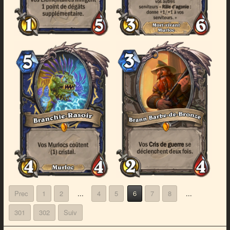
Prec
1
2
...
4
5
6
7
8
...
301
302
Suiv