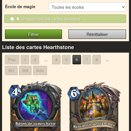
École de magie
Uniquement les cartes standard
Réinitialiser
Liste des cartes Hearthstone
Prec
1
2
...
4
5
6
7
8
...
301
302
Suiv