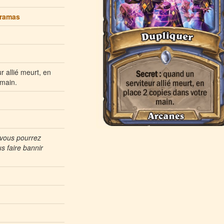
xramas
 allié meurt, en
 main.
ù vous pourrez
s faire bannir