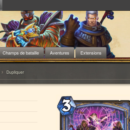
m
Champs de bataille
Aventures
Extensions
›
Dupliquer