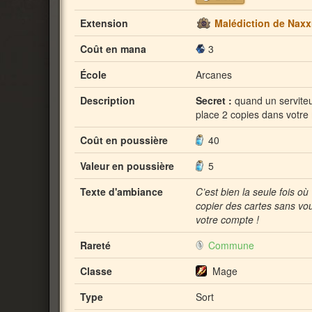
Extension
Malédiction de Nax
Coût en mana
3
École
Arcanes
Description
Secret :
quand un serviteur
place 2 copies dans votre
Coût en poussière
40
Valeur en poussière
5
Texte d'ambiance
C’est bien la seule fois o
copier des cartes sans vou
votre compte !
Rareté
Commune
Classe
Mage
Type
Sort