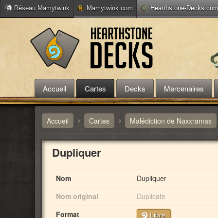
Réseau Mamytwink
Mamytwink.com
Hearthstone-Decks.co
Accueil
Cartes
Decks
Mercenaires
›
›
Accueil
Cartes
Malédiction de Naxxramas
Dupliquer
Nom
Dupliquer
Nom original
Duplicate
Format
Libre