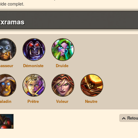
ide complet.
axxramas
asseur
Démoniste
Druide
aladin
Prêtre
Voleur
Neutre
Retou