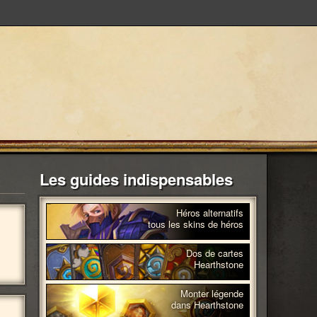
Les guides indispensables
Héros alternatifs
tous les skins de héros
Dos de cartes
Hearthstone
Monter légende
dans Hearthstone