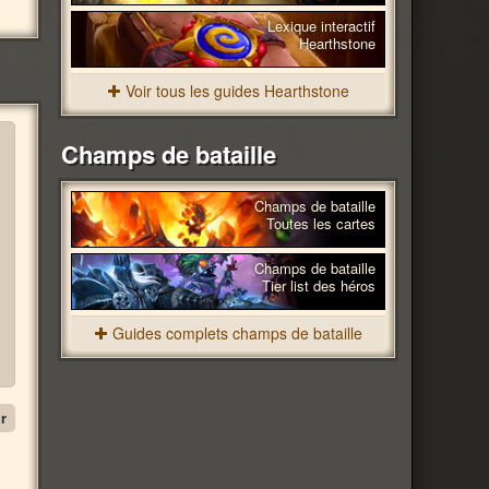
Lexique interactif
Hearthstone
Voir tous les guides Hearthstone
Champs de bataille
Champs de bataille
Toutes les cartes
Champs de bataille
Tier list des héros
Guides complets champs de bataille
r