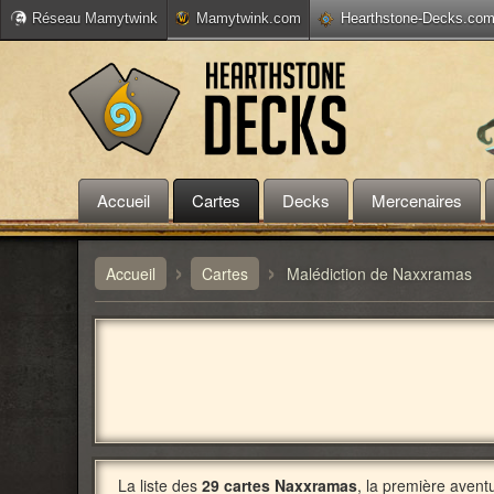
Réseau Mamytwink
Mamytwink.com
Hearthstone-Decks.co
Accueil
Cartes
Decks
Mercenaires
›
›
Accueil
Cartes
Malédiction de Naxxramas
La liste des
29 cartes Naxxramas
, la première avent