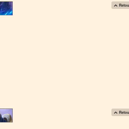
Retou
Retou