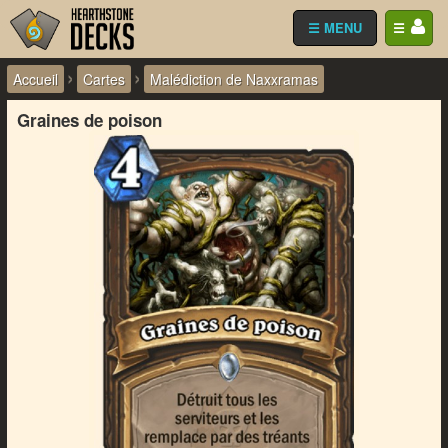
☰ MENU
☰
›
›
Accueil
Cartes
Malédiction de Naxxramas
Graines de poison