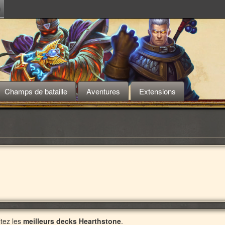
m
Champs de bataille
Aventures
Extensions
tez les
meilleurs decks Hearthstone
.