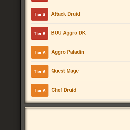
Attack Druid
Tier S
BUU Aggro DK
Tier S
Aggro Paladin
Tier A
Quest Mage
Tier A
Chef Druid
Tier A