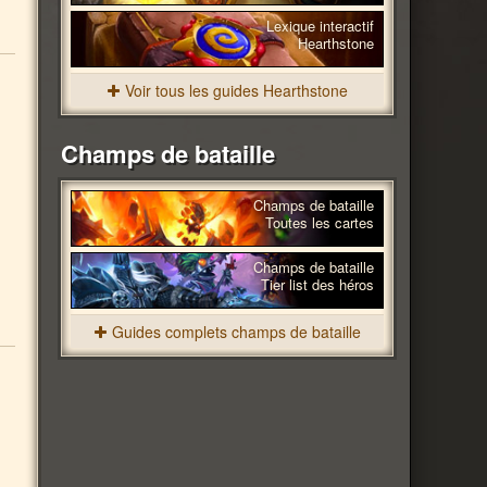
Lexique interactif
Hearthstone
Voir tous les guides Hearthstone
Champs de bataille
Champs de bataille
Toutes les cartes
Champs de bataille
Tier list des héros
Guides complets champs de bataille