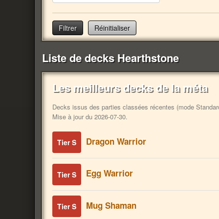
Réinitialiser
Liste de decks Hearthstone
Les meilleurs decks de la méta
Decks issus des parties classées récentes (mode Standard).
Mise à jour du 2026-07-30.
Dragon Warrior
Tier S
Egg Warrior
Tier S
Mug Shaman
Tier S