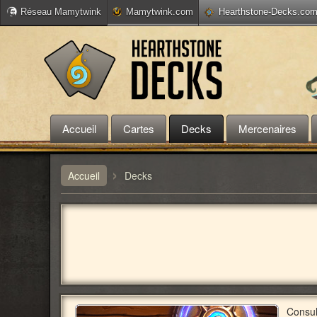
Réseau Mamytwink
Mamytwink.com
Hearthstone-Decks.co
Accueil
Cartes
Decks
Mercenaires
›
Accueil
Decks
Consul