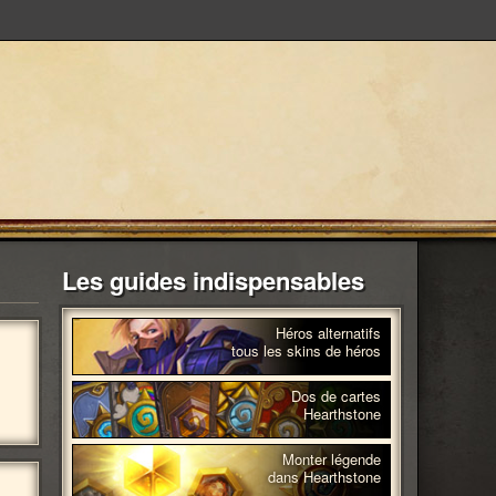
Les guides indispensables
Héros alternatifs
tous les skins de héros
Dos de cartes
Hearthstone
Monter légende
dans Hearthstone