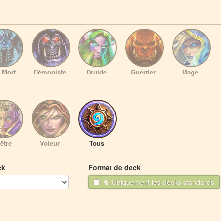
 Mort
Démoniste
Druide
Guerrier
Mage
être
Voleur
Tous
ck
Format de deck
Uniquement les decks standards