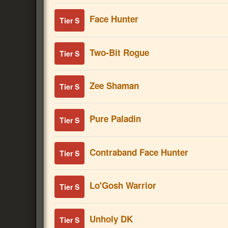
Face Hunter
Tier S
Two-Bit Rogue
Tier S
Zee Shaman
Tier S
Pure Paladin
Tier S
Contraband Face Hunter
Tier S
Lo'Gosh Warrior
Tier S
Unholy DK
Tier S