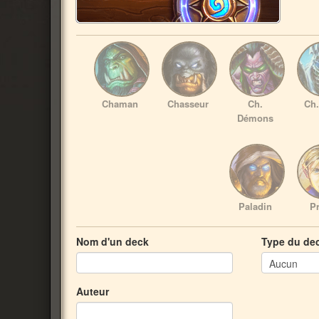
Chaman
Chasseur
Ch.
Ch.
Démons
Paladin
Pr
Nom d'un deck
Type du de
Auteur