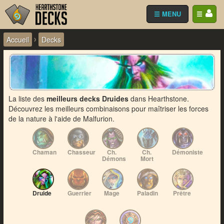
☰ MENU
☰
›
Accueil
Decks
La liste des
meilleurs decks Druides
dans Hearthstone.
Découvrez les meilleurs combinaisons pour maîtriser les forces
de la nature à l'aide de Malfurion.
Chaman
Chasseur
Ch.
Ch.
Démoniste
Démons
Mort
Druide
Guerrier
Mage
Paladin
Prêtre