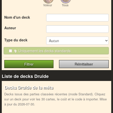
Voleur
Tous
Nom d'un deck
Auteur
Type du deck
Uniquement les decks standards
Réinitialiser
Liste de decks Druide
Decks Druide de la méta
Decks issus des parties classées récentes (mode Standard). Cliquez
sur un deck pour voir les 30 cartes, le coût et le code à importer. Mise
à jour du 2026-07-30.