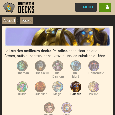
☰ MENU
☰
›
Accueil
Decks
La liste des
meilleurs decks Paladins
dans Hearthstone.
Armes, buffs et secrets, découvrez toutes les subtilités d'Uther.
Chaman
Chasseur
Ch.
Ch.
Démoniste
Démons
Mort
Druide
Guerrier
Mage
Paladin
Prêtre