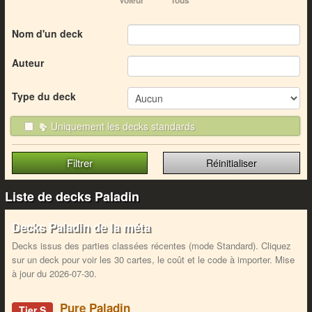
Voleur
Tous
Nom d'un deck
Auteur
Type du deck
Uniquement les decks standards
Réinitialiser
Liste de decks Paladin
Decks Paladin de la méta
Decks issus des parties classées récentes (mode Standard). Cliquez
sur un deck pour voir les 30 cartes, le coût et le code à importer. Mise
à jour du 2026-07-30.
Pure Paladin
Tier S